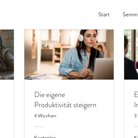
Start
Semin
Die eigene
E
Produktivität steigern
I
4 Wochen
3
Kostenlos
K